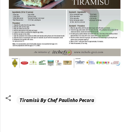
Tiramisù By Chef Paulinho Pecora
C
o
m