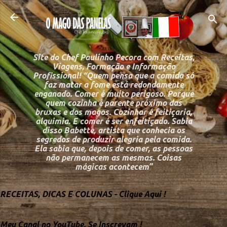
Pular para o conteú
Site do Chef Paulinho Pecora com Receitas,
Viagens, Formação e Informação
Profissional! “Quem pensa que a comida só
faz matar a fome está redondamente
enganado. Comer é muito perigoso. Porque
quem cozinha é parente próximo das
bruxas e dos magos. Cozinhar é feitiçaria,
alquimia. E comer é ser enfeitiçado. Sabia
disso Babette, artista que conhecia os
segredos de produzir alegria pela comida.
Ela sabia que, depois de comer, as pessoas
não permanecem as mesmas. Coisas
mágicas acontecem”
RECEITAS, DICAS E COLUNAS - Clique Aqui !
Meu Canal no YouTube, Se Inscrevam !