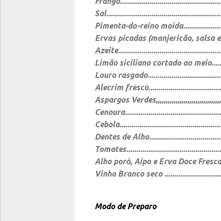
Frango............................................
Sal.................................................
Pimenta-do-reino moída......................
Ervas picadas (manjericão, salsa e 
Azeite..................................................
Limão siciliano cortado ao meio..........
Louro rasgado.....................................
Alecrim fresco....................................
Aspargos Verdes,,,,,,,,,,,,,,,,,,,,,,,,,,,,,,,,
Cenoura.............................................
Cebola...............................................
Dentes de Alho..................................
Tomates............................................
Alho poró, Aipo e Erva Doce Fresca..
Vinho Branco seco .............................
Modo de Preparo