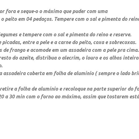
por fora e seque-o o máximo que puder com uma
e o peito em 04 pedaços. Tempere com o sal e pimenta do rein
legumes e tempere com o sal e pimenta do reino e reserve.
 picadas, entre a pele e a carne do peito, coxa e sobrecoxas.
os de frango e acomode em um assadeira com a pele pra cima.
sto do azeite, distribua o alecrim, o louro e os alhos inteir
o.
 a assadeira coberta em folha de alumínio ( sempre o lado bri
 retire a folha de alumínio e recoloque na parte superior do f
20 a 30 min com o forno ao máximo, assim que tostarem está