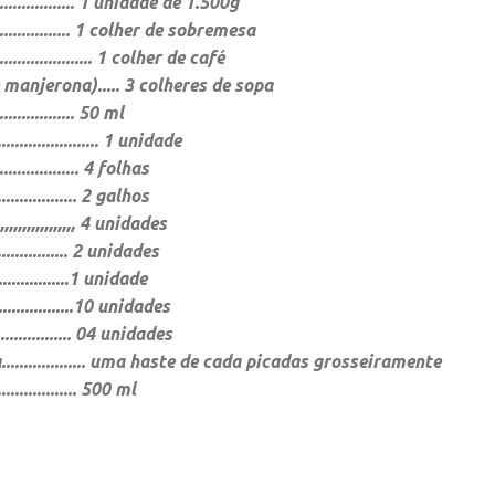
........................ 1 unidade de 1.500g
......................... 1 colher de sobremesa
.................. 1 colher de café
manjerona)..... 3 colheres de sopa
................... 50 ml
................. 1 unidade
.................. 4 folhas
.................. 2 galhos
,,,,,,,,,,,,,,,,,, 4 unidades
................... 2 unidades
....................1 unidade
...................10 unidades
.................... 04 unidades
................. uma haste de cada picadas grosseiramente
................. 500 ml