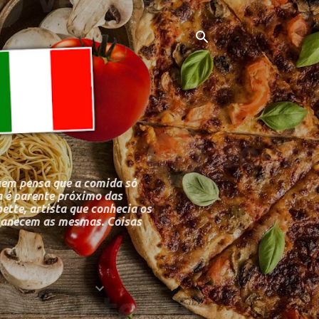
uem pensa que a comida só
 é parente próximo das
bette, artista que conhecia os
ermanecem as mesmas. Coisas