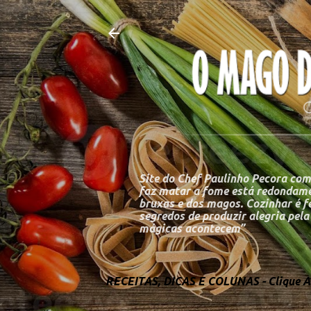
Site do Chef Paulinho Pecora com
faz matar a fome está redondame
bruxas e dos magos. Cozinhar é fe
segredos de produzir alegria pel
mágicas acontecem”
RECEITAS, DICAS E COLUNAS - Clique Aq