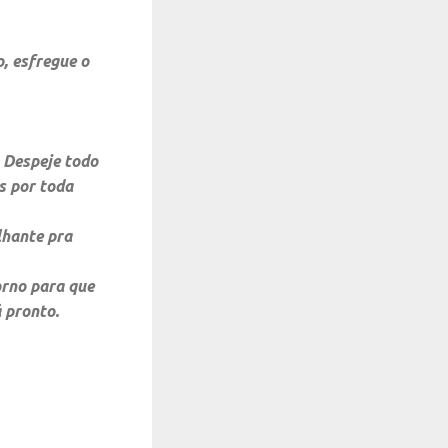
o, esfregue o
 Despeje todo
os por toda
lhante pra
orno para que
 pronto.