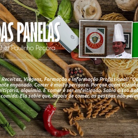
Pular para o conteúdo principal
 Receitas, Viagens, Formação e Informação Profissional! “Q
nte enganado. Comer é muito perigoso. Porque quem cozinha
itiçaria, alquimia. E comer é ser enfeitiçado. Sabia disso Ba
a comida. Ela sabia que, depois de comer, as pessoas não p
ui !