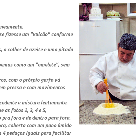
eneamente.
se fizesse um "vulcão" conforme
, a colher de azeite e uma pitada
 gemas como um "omelete", sem
os, com o prórpio garfo vá
sem pressa e com movimentos
xcedente a mistura lentamente.
as fotos 2, 3, 4 e 5,
ra fora e de dentro para fora.
hora, coberta com um pano úmido
 4 pedaços iguais para facilitar