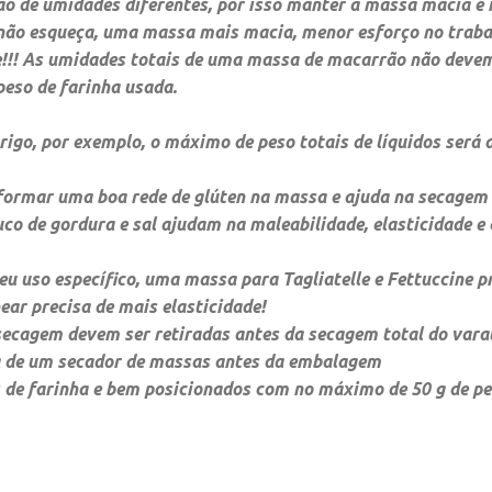
o de umidades diferentes, por isso manter a massa macia é
 não esqueça, uma
massa mais macia, menor esforço no traba
le!!! As umidades totais de uma massa de macarrão não deve
eso de farinha usada.
trigo, por exemplo, o máximo de peso totais de líquidos será d
formar uma boa rede de glúten na massa e ajuda na secagem
uco de gordura e sal ajudam na maleabilidade, elasticidade e
u uso específico, uma massa para Tagliatelle e Fettuccine p
ear precisa de mais elasticidade!
ecagem devem ser retiradas antes da secagem total do varal
a de um secador de massas antes da embalagem
 de farinha e bem posicionados com no máximo de 50 g de pe