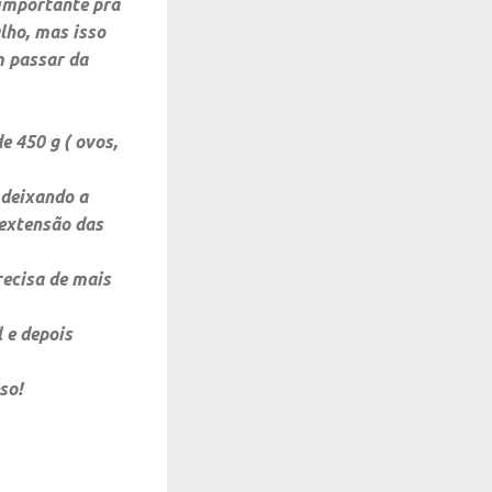
 importante pra
lho, mas isso
m passar da
e 450 g ( ovos,
 deixando a
 extensão das
recisa de mais
 e depois
so!