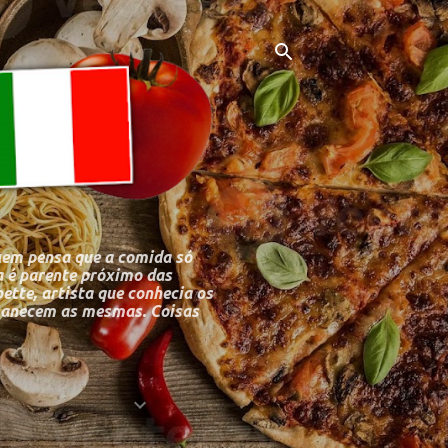
uem pensa que a comida só
 é parente próximo das
bette, artista que conhecia os
ermanecem as mesmas. Coisas