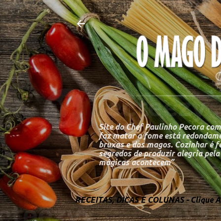
Site do Chef Paulinho Pecora com
faz matar a fome está redondame
bruxas e dos magos. Cozinhar é fe
segredos de produzir alegria pel
mágicas acontecem”
RECEITAS, DICAS E COLUNAS - Clique Aq