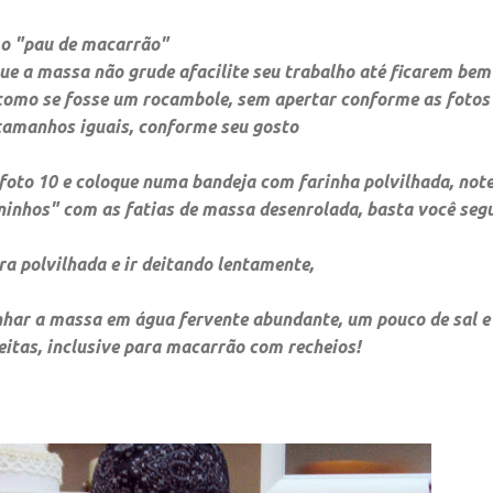
 o "pau de macarrão"
que a massa não grude a
facilite seu trabalho até ficarem bem 
 como se fosse um rocambole, sem apertar confor
me as fotos 
 tamanhos iguais, conforme seu gosto
foto 10 e
coloque
numa bandeja com farinha polvilhada, not
ninhos" com as fatias de massa desenrolada, basta você se
ra polvilhada e ir deitando lentamente,
inhar a massa em água fervente abundante, um pouco de sal e 
eitas, inclusive para macarrão com recheios!