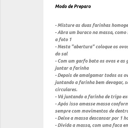
Modo de Preparo
- Misture as duas farinhas homog
- Abra um buraco na massa, como 
a foto 1
- Nesta "abertura" coloque os ovos
do sal
- Com um garfo bata os ovos e as
juntar a farinha
- Depois de amalgamar todos os ov
juntando a farinha bem devagar, 
circulares.
- Vá juntando a farinha de trigo e
- Após isso amasse massa conforme 
sempre com movimentos de dentro p
- Deixe a massa descansar por 1 
- Divida a massa, com uma faca em