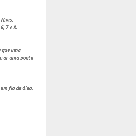
finas.
6, 7 e 8.
e que uma
gurar uma ponta
um fio de óleo.