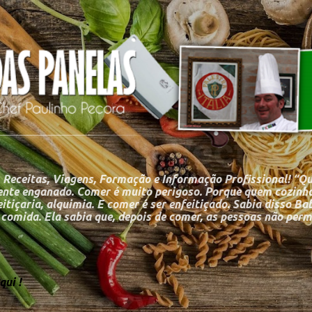
Pular para o conteúdo principal
 Receitas, Viagens, Formação e Informação Profissional! “Q
nte enganado. Comer é muito perigoso. Porque quem cozinha
itiçaria, alquimia. E comer é ser enfeitiçado. Sabia disso Ba
a comida. Ela sabia que, depois de comer, as pessoas não p
ui !