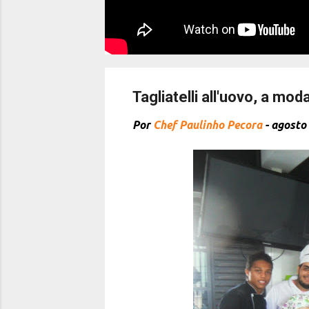
Tagliatelli all'uovo, a moda
Por
Chef Paulinho Pecora
-
agosto 