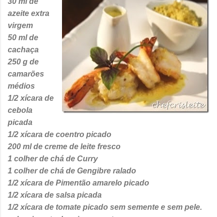
30 ml de
azeite extra
virgem
50 ml de
cachaça
250 g de
camarões
médios
1/2 xícara de
cebola
picada
1/2 xícara de coentro picado
200 ml de creme de leite fresco
1 colher de chá de Curry
1 colher de chá de Gengibre ralado
1/2 xícara de Pimentão amarelo picado
1/2 xícara de salsa picada
1/2 xícara de tomate picado sem semente e sem pele.