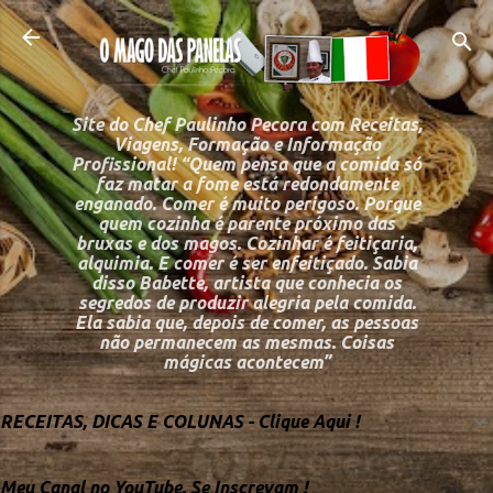
Pular para o conteú
Site do Chef Paulinho Pecora com Receitas,
Viagens, Formação e Informação
Profissional! “Quem pensa que a comida só
faz matar a fome está redondamente
enganado. Comer é muito perigoso. Porque
quem cozinha é parente próximo das
bruxas e dos magos. Cozinhar é feitiçaria,
alquimia. E comer é ser enfeitiçado. Sabia
disso Babette, artista que conhecia os
segredos de produzir alegria pela comida.
Ela sabia que, depois de comer, as pessoas
não permanecem as mesmas. Coisas
mágicas acontecem”
RECEITAS, DICAS E COLUNAS - Clique Aqui !
Meu Canal no YouTube, Se Inscrevam !