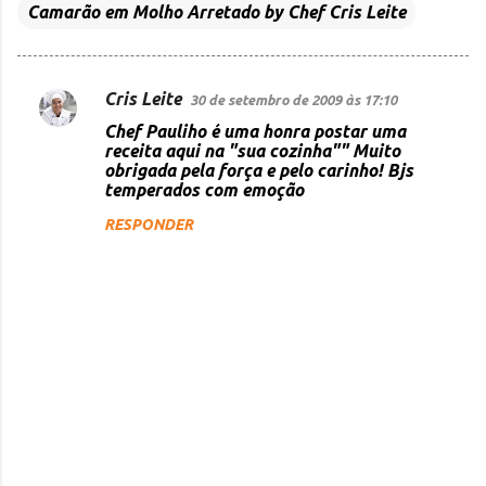
Camarão em Molho Arretado by Chef Cris Leite
Cris Leite
30 de setembro de 2009 às 17:10
C
Chef Pauliho é uma honra postar uma
o
receita aqui na "sua cozinha"" Muito
obrigada pela força e pelo carinho! Bjs
m
temperados com emoção
e
RESPONDER
n
t
á
r
i
o
s