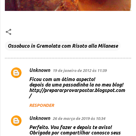
Ossobuco in Gremolata com Risoto alla Milanese
Unknown
19 de janeiro de 2012 às 11:39
C
Ficou com um ótimo aspecto!
o
depois da uma passadinha la no meu blog!
http://prepararprovarpostar.blogspot.com
m
/
e
RESPONDER
n
t
Unknown
26 de março de 2019 às 10:34
á
Perfeito. Vou fazer e depois te aviso!
Obrigada por compartilhar conosco seus
r