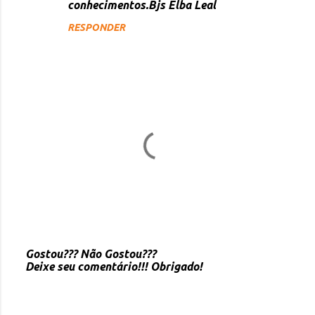
conhecimentos.Bjs Elba Leal
i
RESPONDER
o
s
Gostou??? Não Gostou???
Deixe seu comentário!!! Obrigado!
P
o
s
t