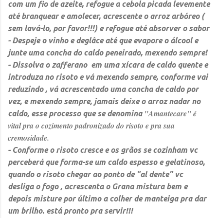
com um fio de azeite, refogue a cebola picada levemente
até branquear e amolecer, acrescente o arroz arbóreo (
sem lavá-lo, por favor!!!) e refogue até absorver o sabor
- Despeje o vinho e deglâce até que evapore o álcool e
junte uma concha do caldo peneirado, mexendo sempre!
- Dissolva o zafferano em uma xícara de caldo quente e
introduza no risoto e vá mexendo sempre, conforme vai
reduzindo , vá acrescentado uma concha de caldo por
vez, e mexendo sempre, jamais deixe o arroz nadar no
"Amantecare" é
caldo, esse processo que se denomina
vital pra o cozimento padronizado do risoto e pra sua
cremosidade.
- Conforme o risoto cresce e os grãos se cozinham vc
perceberá que forma-se um caldo espesso e gelatinoso,
quando o risoto chegar ao ponto de "al dente" vc
desliga o fogo , acrescenta o Grana mistura bem e
depois misture por último a colher de manteiga pra dar
um brilho. está pronto pra servir!!!