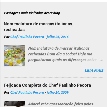
Postagens mais visitadas deste blog
Nomenclatura de massas italianas
recheadas
Por
Chef Paulinho Pecora
-
julho 26, 2016
Nomenclatura de massas italianas
recheadas Bom dia a todos! Hoje me
perguntaram quais as diferenças entre as
diversas massas recheadas italianas, uma
LEIA MAIS
pergunta bem difícil e a resposta não é
curta, pois cada região na Itália segue
uma nomenclatura diferente, dependendo
Feijoada Completa do Chef Paulinho Pecora
do relevo, cultura folclore ou fé...no
Por
Chef Paulinho Pecora
-
julho 20, 2009
entanto, não sou o "papa" da Cozinha
Italiana, apenas percebi uma "certa"
Adorei esta apresentação feita pelos
ordem, que tento copilar por minha várias