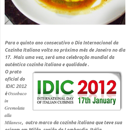
Para o quinto ano consecutivo o
Dia Internacional da
Cozinha Italiana
volta no próximo mês de Janeiro no dia
17. Mais uma vez, será uma celebração mundial da
autêntica cozinha italiana e qualidade .
O prato
oficial do
IDIC 2012
Ossobuco
é
in
Gremolata
alla
Milanese
, outro marco da cozinha italiana que teve sua
origem em Milão, região da Lombardia, Itália.