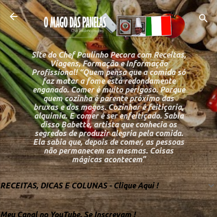
Pular para o conteú
Site do Chef Paulinho Pecora com Receitas,
Viagens, Formação e Informação
Profissional! “Quem pensa que a comida só
faz matar a fome está redondamente
enganado. Comer é muito perigoso. Porque
quem cozinha é parente próximo das
bruxas e dos magos. Cozinhar é feitiçaria,
alquimia. E comer é ser enfeitiçado. Sabia
disso Babette, artista que conhecia os
segredos de produzir alegria pela comida.
Ela sabia que, depois de comer, as pessoas
não permanecem as mesmas. Coisas
mágicas acontecem”
RECEITAS, DICAS E COLUNAS - Clique Aqui !
Meu Canal no YouTube, Se Inscrevam !