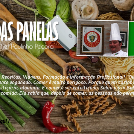
Pular para o conteúdo principal
 Receitas, Viagens, Formação e Informação Profissional! “Q
nte enganado. Comer é muito perigoso. Porque quem cozinha
itiçaria, alquimia. E comer é ser enfeitiçado. Sabia disso Ba
a comida. Ela sabia que, depois de comer, as pessoas não p
ui !