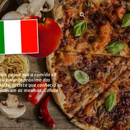
uem pensa que a comida só
 é parente próximo das
bette, artista que conhecia os
ermanecem as mesmas. Coisas