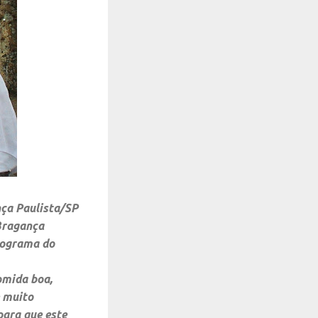
nça Paulista/SP
ragança
ograma do
omida boa,
é muito
para que este