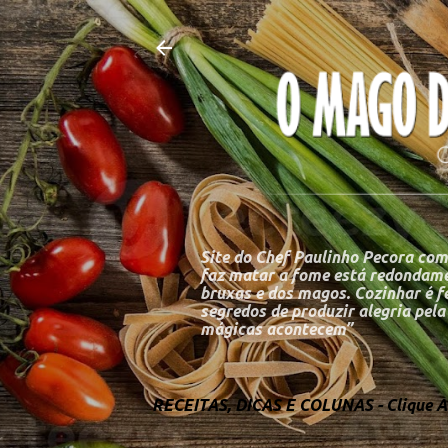
Site do Chef Paulinho Pecora com
faz matar a fome está redondame
bruxas e dos magos. Cozinhar é fe
segredos de produzir alegria pel
mágicas acontecem”
RECEITAS, DICAS E COLUNAS - Clique Aq