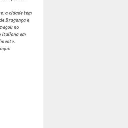
e, a cidade tem
 de Bragança e
omeçou no
o italiana em
lmente.
aqui: