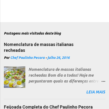
Postagens mais visitadas deste blog
Nomenclatura de massas italianas
recheadas
Por
Chef Paulinho Pecora
-
julho 26, 2016
Nomenclatura de massas italianas
recheadas Bom dia a todos! Hoje me
perguntaram quais as diferenças entre as
diversas massas recheadas italianas, uma
LEIA MAIS
pergunta bem difícil e a resposta não é
curta, pois cada região na Itália segue
uma nomenclatura diferente, dependendo
Feijoada Completa do Chef Paulinho Pecora