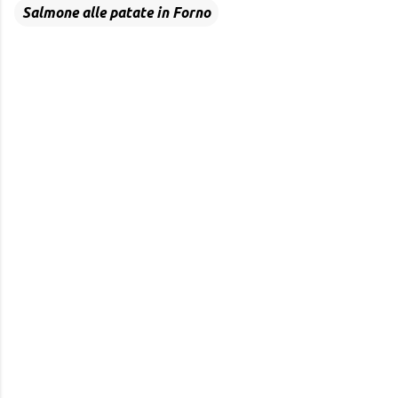
Salmone alle patate in Forno
C
o
m
e
n
t
á
r
i
o
s