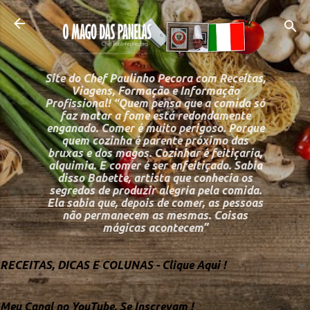
Pular para o conteú
Site do Chef Paulinho Pecora com Receitas,
Viagens, Formação e Informação
Profissional! “Quem pensa que a comida só
faz matar a fome está redondamente
enganado. Comer é muito perigoso. Porque
quem cozinha é parente próximo das
bruxas e dos magos. Cozinhar é feitiçaria,
alquimia. E comer é ser enfeitiçado. Sabia
disso Babette, artista que conhecia os
segredos de produzir alegria pela comida.
Ela sabia que, depois de comer, as pessoas
não permanecem as mesmas. Coisas
mágicas acontecem”
RECEITAS, DICAS E COLUNAS - Clique Aqui !
Meu Canal no YouTube, Se Inscrevam !