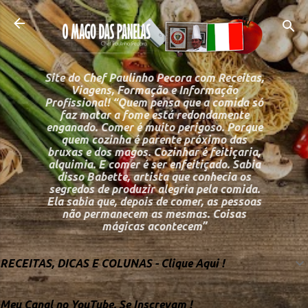
Pular para o conteú
Site do Chef Paulinho Pecora com Receitas,
Viagens, Formação e Informação
Profissional! “Quem pensa que a comida só
faz matar a fome está redondamente
enganado. Comer é muito perigoso. Porque
quem cozinha é parente próximo das
bruxas e dos magos. Cozinhar é feitiçaria,
alquimia. E comer é ser enfeitiçado. Sabia
disso Babette, artista que conhecia os
segredos de produzir alegria pela comida.
Ela sabia que, depois de comer, as pessoas
não permanecem as mesmas. Coisas
mágicas acontecem”
RECEITAS, DICAS E COLUNAS - Clique Aqui !
Meu Canal no YouTube, Se Inscrevam !