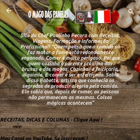
Pular para o conteú
Site do Chef Paulinho Pecora com Receitas,
Viagens, Formação e Informação
Profissional! “Quem pensa que a comida só
faz matar a fome está redondamente
enganado. Comer é muito perigoso. Porque
quem cozinha é parente próximo das
bruxas e dos magos. Cozinhar é feitiçaria,
alquimia. E comer é ser enfeitiçado. Sabia
disso Babette, artista que conhecia os
segredos de produzir alegria pela comida.
Ela sabia que, depois de comer, as pessoas
não permanecem as mesmas. Coisas
mágicas acontecem”
RECEITAS, DICAS E COLUNAS - Clique Aqui !
Meu Canal no YouTube, Se Inscrevam !