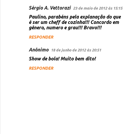
Sérgio A. Vettorazi
23 de maio de 2012 às 15:15
C
Paulino, parabéns pela explanação do que
o
é ser um cheff de cozinha!!! Concordo em
gênero, numero e grau!!! Bravo!!!
m
e
RESPONDER
n
Anônimo
18 de junho de 2012 às 20:51
t
Show de bola! Muito bem dito!
á
RESPONDER
r
i
o
s