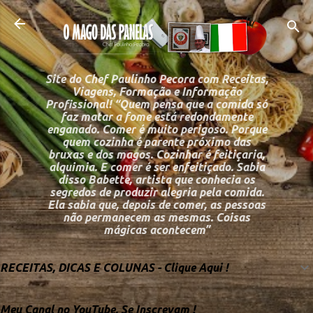
Pular para o conteú
Site do Chef Paulinho Pecora com Receitas,
Viagens, Formação e Informação
Profissional! “Quem pensa que a comida só
faz matar a fome está redondamente
enganado. Comer é muito perigoso. Porque
quem cozinha é parente próximo das
bruxas e dos magos. Cozinhar é feitiçaria,
alquimia. E comer é ser enfeitiçado. Sabia
disso Babette, artista que conhecia os
segredos de produzir alegria pela comida.
Ela sabia que, depois de comer, as pessoas
não permanecem as mesmas. Coisas
mágicas acontecem”
RECEITAS, DICAS E COLUNAS - Clique Aqui !
Meu Canal no YouTube, Se Inscrevam !