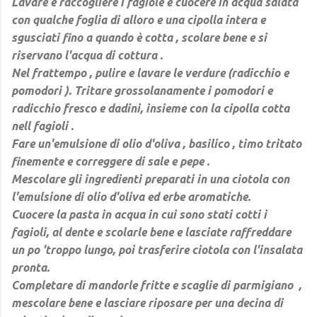
Lavare e raccogliere i fagiole e cuocere in acqua salata
con qualche foglia di alloro e una cipolla intera e
sgusciati fino a quando è cotta , scolare bene e si
riservano l'acqua di cottura .
Nel frattempo , pulire e lavare le verdure (radicchio e
pomodori ). Tritare grossolanamente i pomodori e
radicchio fresco e dadini, insieme con la cipolla cotta
nell fagioli .
Fare un'emulsione di olio d'oliva , basilico , timo tritato
finemente e correggere di sale e pepe .
Mescolare gli ingredienti preparati in una ciotola con
l'emulsione di olio d'oliva ed erbe aromatiche.
Cuocere la pasta in acqua in cui sono stati cotti i
fagioli, al dente e scolarle bene e lasciate raffreddare
un po 'troppo lungo, poi trasferire ciotola con l'insalata
pronta.
Completare di mandorle fritte e scaglie di parmigiano ,
mescolare bene e lasciare riposare per una decina di