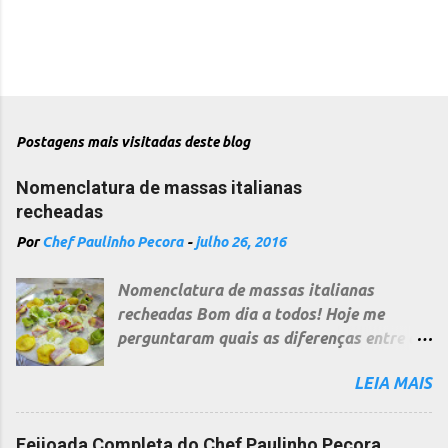
Postagens mais visitadas deste blog
Nomenclatura de massas italianas
recheadas
Por
Chef Paulinho Pecora
-
julho 26, 2016
Nomenclatura de massas italianas
recheadas Bom dia a todos! Hoje me
perguntaram quais as diferenças entre as
diversas massas recheadas italianas, uma
LEIA MAIS
pergunta bem difícil e a resposta não é
curta, pois cada região na Itália segue
uma nomenclatura diferente, dependendo
Feijoada Completa do Chef Paulinho Pecora