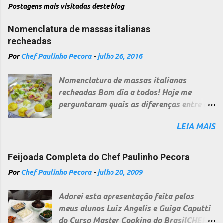
Postagens mais visitadas deste blog
Nomenclatura de massas italianas
recheadas
Por
Chef Paulinho Pecora
-
julho 26, 2016
Nomenclatura de massas italianas
recheadas Bom dia a todos! Hoje me
perguntaram quais as diferenças entre as
diversas massas recheadas italianas, uma
LEIA MAIS
pergunta bem difícil e a resposta não é
curta, pois cada região na Itália segue
uma nomenclatura diferente, dependendo
Feijoada Completa do Chef Paulinho Pecora
do relevo, cultura folclore ou fé...no
Por
Chef Paulinho Pecora
-
julho 20, 2009
entanto, não sou o "papa" da Cozinha
Italiana, apenas percebi uma "certa"
Adorei esta apresentação feita pelos
ordem, que tento copilar por minha várias
meus alunos Luiz Angelis e Guiga Caputti
idas à Itália e hoje por morar aqui, que
do Curso Master Cooking do BrasilCHEF