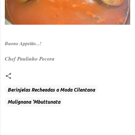
Buono Appetito...!
Chef Paulinho Pecora
Berinjelas Recheadas a Moda Cilentana
Mulignana 'Mbuttunata
C
o
m