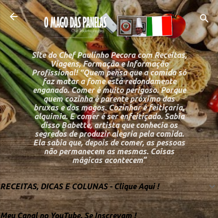
Pular para o conteú
Site do Chef Paulinho Pecora com Receitas,
Viagens, Formação e Informação
Profissional! “Quem pensa que a comida só
faz matar a fome está redondamente
enganado. Comer é muito perigoso. Porque
quem cozinha é parente próximo das
bruxas e dos magos. Cozinhar é feitiçaria,
alquimia. E comer é ser enfeitiçado. Sabia
disso Babette, artista que conhecia os
segredos de produzir alegria pela comida.
Ela sabia que, depois de comer, as pessoas
não permanecem as mesmas. Coisas
mágicas acontecem”
RECEITAS, DICAS E COLUNAS - Clique Aqui !
Meu Canal no YouTube, Se Inscrevam !