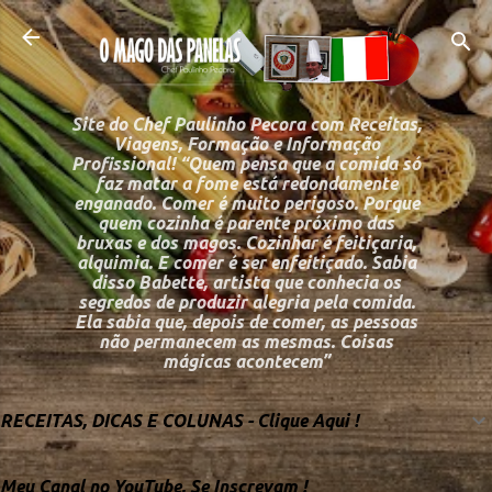
Pular para o conteú
Site do Chef Paulinho Pecora com Receitas,
Viagens, Formação e Informação
Profissional! “Quem pensa que a comida só
faz matar a fome está redondamente
enganado. Comer é muito perigoso. Porque
quem cozinha é parente próximo das
bruxas e dos magos. Cozinhar é feitiçaria,
alquimia. E comer é ser enfeitiçado. Sabia
disso Babette, artista que conhecia os
segredos de produzir alegria pela comida.
Ela sabia que, depois de comer, as pessoas
não permanecem as mesmas. Coisas
mágicas acontecem”
RECEITAS, DICAS E COLUNAS - Clique Aqui !
Meu Canal no YouTube, Se Inscrevam !