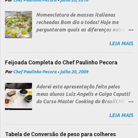
Por
Chef Paulinho Pecora
-
julho 26, 2016
Nomenclatura de massas italianas
recheadas Bom dia a todos! Hoje me
perguntaram quais as diferenças entre as
diversas massas recheadas italianas, uma
LEIA MAIS
pergunta bem difícil e a resposta não é
curta, pois cada região na Itália segue
uma nomenclatura diferente, dependendo
Feijoada Completa do Chef Paulinho Pecora
do relevo, cultura folclore ou fé...no
Por
Chef Paulinho Pecora
-
julho 20, 2009
entanto, não sou o "papa" da Cozinha
Italiana, apenas percebi uma "certa"
Adorei esta apresentação feita pelos
ordem, que tento copilar por minha várias
meus alunos Luiz Angelis e Guiga Caputti
idas à Itália e hoje por morar aqui, que
do Curso Master Cooking do BrasilCHEF
passo e seguir e assim respondo a todos:
Instituto de Jundiaí/SP Esta receita
Ravioli Na sua maioria são recheados
LEIA MAIS
começa com 2 dias de antecedência, por
com carnes e derivados, ricota bovina e
isso, preste bastante atenção a todos os
queijos duros, temperados sempre com
passos de preparo, eles são muito
molhos a base de tomates. Seu formato
Tabela de Conversão de peso para colheres