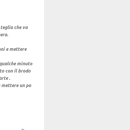
 teglia che va
era.
oni e mettere
r qualche minuto
to con il brodo
rte .
e mettere un po