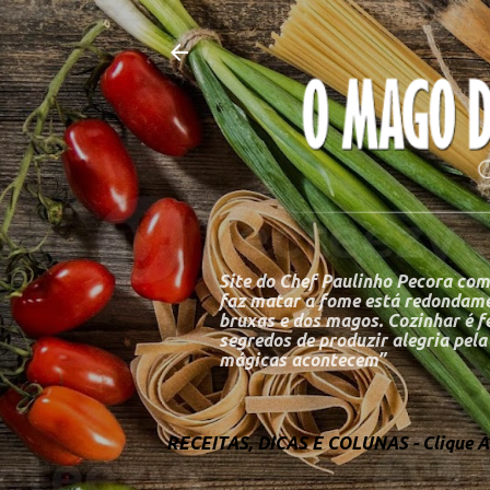
Site do Chef Paulinho Pecora com
faz matar a fome está redondame
bruxas e dos magos. Cozinhar é fe
segredos de produzir alegria pel
mágicas acontecem”
RECEITAS, DICAS E COLUNAS - Clique Aq