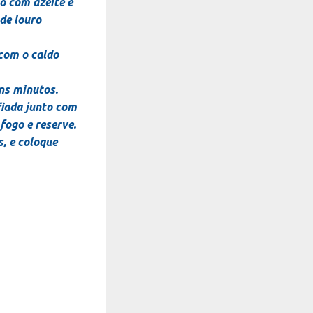
o com azeite e
de louro
 com o caldo
uns minutos.
fiada junto com
fogo e reserve.
s, e coloque