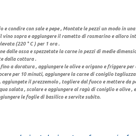
lio e condire con sale e pepe , Montate le pezzi un modo in una
il vino sopra e aggiungere il rametto di rosmarino e alloro int
vata (220 ° C ) per 1 ora .
ne dalle ossa e spezzetate la carne in pezzi di medie dimensi
e dalla cottura .
o fino a doratura , aggiungere le olive e origano e friggere pe
cere per 10 minuti, aggiungere la carne di coniglio tagliuzza
, aggiungete il prezzemolo , togliere dal fuoco e mettere da pa
a salata , scolare e aggiungere al ragù di coniglio e olive , 
giungere le foglie di basilico e servite subito.