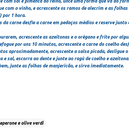
re com sal e pimenta do reino, unte uma forma que vá ao forn
e com o vinho, e acrescente os ramos de alecrim e as folhas 
) por 1 hora.
s da carne desfie a carne em pedaços médios e reserve junto
dourarem, acrescente as azeitonas e o orégano e frite por alg
efogue por uns 10 minutos, acrescente a carne do coelho des
tos aproximadamente, acrescente a salsa picada, desligue o 
e sal, escorra ao dente e junte ao ragú de coelho e azeitona
bem, junte as folhas de manjericão, e sirva imediatamente.
eperone e olive verdi