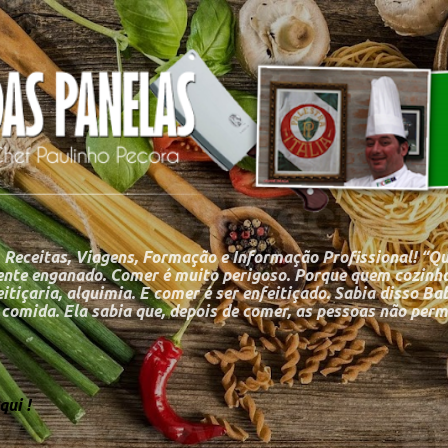
Pular para o conteúdo principal
 Receitas, Viagens, Formação e Informação Profissional! “Q
nte enganado. Comer é muito perigoso. Porque quem cozinha
itiçaria, alquimia. E comer é ser enfeitiçado. Sabia disso Ba
a comida. Ela sabia que, depois de comer, as pessoas não p
ui !