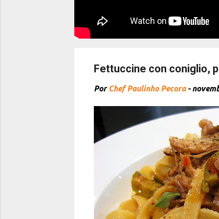
Fettuccine con coniglio, 
Por
Chef Paulinho Pecora
-
novemb