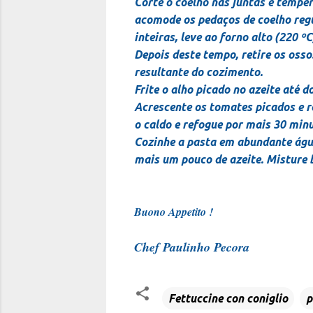
Corte o coelho nas juntas e tempe
acomode os pedaços de coelho regu
inteiras, leve ao forno alto (220 ºC
Depois deste tempo, retire os osso
resultante do cozimento.
Frite o alho picado no azeite até 
Acrescente os tomates picados e r
o caldo e refogue por mais 30 minu
Cozinhe a pasta em abundante água 
mais um pouco de azeite.
Misture 
Buono Appetito !
Chef Paulinho Pecora
Fettuccine con coniglio
p