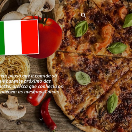
uem pensa que a comida só
 é parente próximo das
bette, artista que conhecia os
ermanecem as mesmas. Coisas