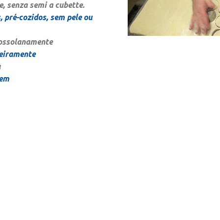
, senza semi a cubette.
 pré-cozidos, sem pele ou
rossolanamente
seiramente
a
gem